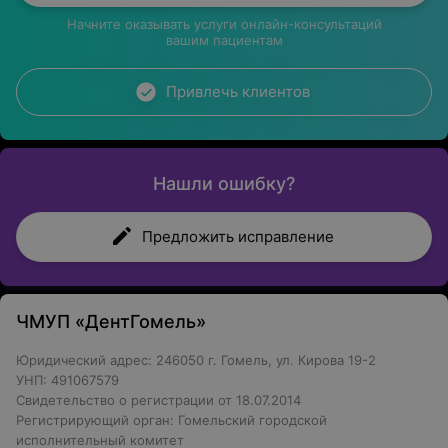
Начните оказывать услуги онлайн-консультаций
вашим пациентам
Привлечь клиентов
Нашли ошибку?
Предложить исправление
ЧМУП «ДентГомель»
Юридический адрес: 246050 г. Гомель, ул. Кирова 19-2
УНП: 491067579
Свидетельство о регистрации от 18.07.2014
Регистрирующий орган: Гомельский городской
исполнительный комитет