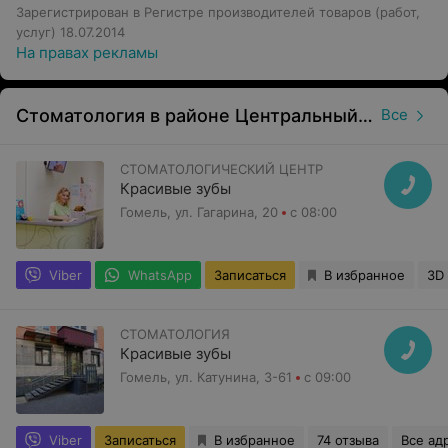
Зарегистрирован в Регистре производителей товаров (работ,
услуг) 18.07.2014
На правах рекламы
Стоматология в районе Центральный в Гомеле
Все
СТОМАТОЛОГИЧЕСКИЙ ЦЕНТР
Красивые зубы
Гомель, ул. Гагарина, 20
с 08:00
Viber
WhatsApp
Записаться
В избранное
3D
СТОМАТОЛОГИЯ
Красивые зубы
Гомель, ул. Катунина, 3-61
с 09:00
Viber
Записаться
В избранное
74 отзыва
Все ад