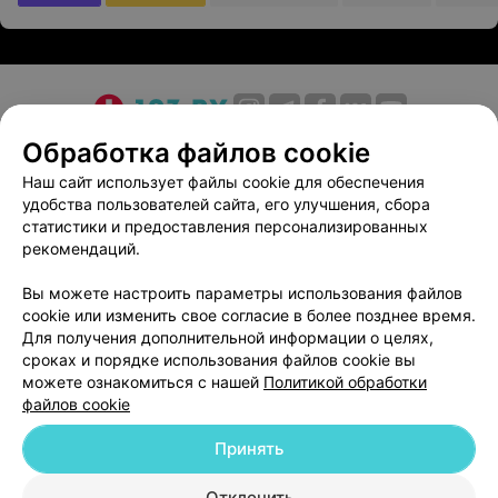
О проекте
Новости проекта
Размещение рекламы
Обработка файлов cookie
Медицинский маркетинг
Публичный договор
Наш сайт использует файлы cookie для обеспечения
удобства пользователей сайта, его улучшения, сбора
Пользовательское соглашение
Способы оплаты
статистики и предоставления персонализированных
Вакансии
Партнеры
рекомендаций.
Написать руководителю 103.by
Вы можете настроить параметры использования файлов
Написать в поддержку
cookie или изменить свое согласие в более позднее время.
Персональные настройки cookie
Для получения дополнительной информации о целях,
сроках и порядке использования файлов cookie вы
Обработка персональных данных
можете ознакомиться с нашей
Политикой обработки
файлов cookie
Принять
Отклонить